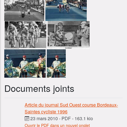
Documents joints
Article du journal Sud Ouest course Bordeaux-
Saintes cycliste 1996
23 mars 2010
-
PDF
-
163.1 kio
Ouvrir le PDF dans un nouvel onglet