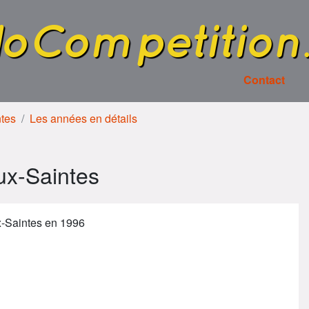
loCompetition
Contact
ntes
Les années en détails
x-Saintes
-Saintes en 1996