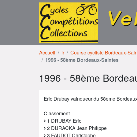
Aller au contenu
Aller à la navigation
Ve
Accueil
fr
Course cycliste Bordeaux-Sai
1996 - 58ème Bordeaux-Saintes
1996 - 58ème Bordeau
Eric Drubay vainqueur du 58ème Bordeaux
Classement
1 DRUBAY Eric
2 DURACKA Jean Philippe
3 FAUDOT Christophe