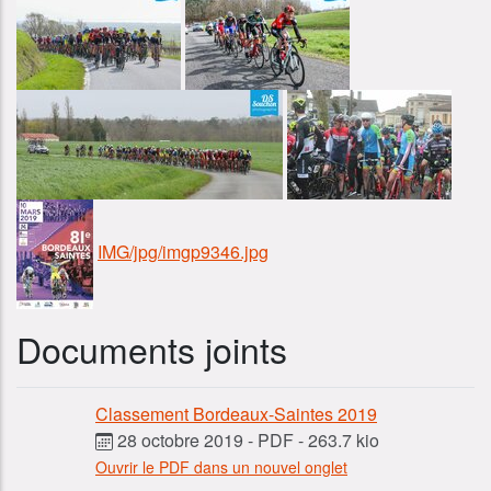
IMG/jpg/imgp9346.jpg
Documents joints
Classement Bordeaux-Saintes 2019
28 octobre 2019
-
PDF
-
263.7 kio
Ouvrir le PDF dans un nouvel onglet