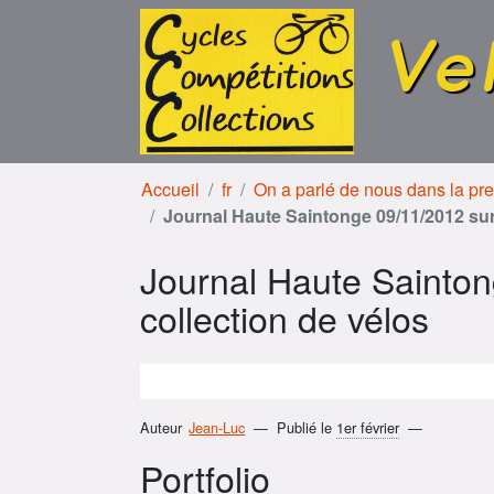
Aller au contenu
Aller à la navigation
Ve
Accueil
fr
On a parlé de nous dans la pr
Journal Haute Saintonge 09/11/2012 sur 
Journal Haute Sainton
collection de vélos
Auteur
Jean-Luc
Publié le
1er février
Portfolio