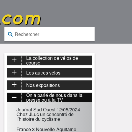
.com
Rechercher :
La collection de vélos de
course
Les autres vélos
Nos expositions
On a parlé de nous dans la
presse ou à la TV
Journal Sud Ouest 12/05/2024
Chez JLuc un concentré de
l’histoire du cyclisme
France 3 Nouvelle-Aquitaine