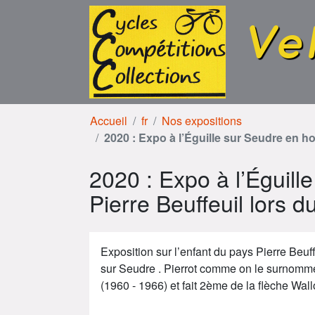
Aller au contenu
Aller à la navigation
Ve
Accueil
fr
Nos expositions
2020 : Expo à l’Éguille sur Seudre en h
2020 : Expo à l’Éguil
Pierre Beuffeuil lors 
Exposition sur l’enfant du pays Pierre Beuf
sur Seudre . Pierrot comme on le surnomm
(1960 - 1966) et fait 2ème de la flèche Wa