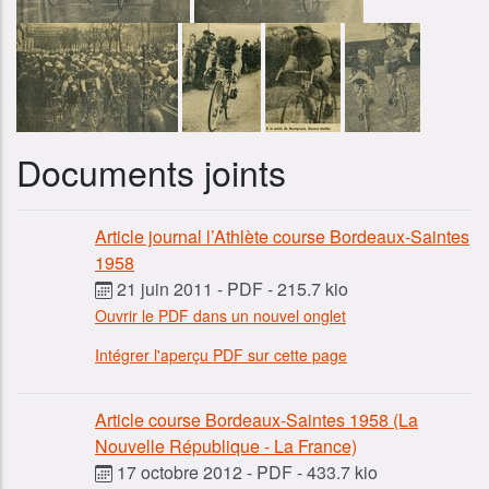
Documents joints
Article journal l’Athlète course Bordeaux-Saintes
1958
21 juin 2011
-
PDF
-
215.7 kio
Ouvrir le PDF dans un nouvel onglet
Intégrer l'aperçu PDF sur cette page
Article course Bordeaux-Saintes 1958 (La
Nouvelle République - La France)
17 octobre 2012
-
PDF
-
433.7 kio