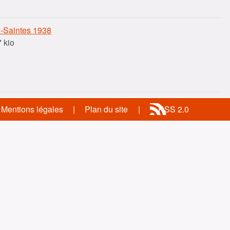
x-Saintes 1938
 kio
Mentions légales
Plan du site
RSS 2.0