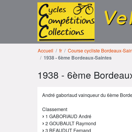
Aller au contenu
Aller à la navigation
Ve
Accueil
fr
Course cycliste Bordeaux-Sai
1938 - 6ème Bordeaux-Saintes
1938 - 6ème Bordeaux
André gaboriaud vainqueur du 6ème Bord
Classement
1 GABORIAUD André
2 GOUBAULT Raymond
3 BEAUDUT Fernand