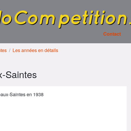
loCompetition
Contact
ntes
Les années en détails
-Saintes
eaux-Saintes en 1938