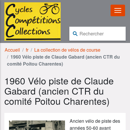
Aller au contenu
Aller à la navigation
Rechercher :
Accueil
fr
La collection de vélos de course
1960 Vélo piste de Claude Gabard (ancien CTR du
comité Poitou Charentes)
1960 Vélo piste de Claude
Gabard (ancien CTR du
comité Poitou Charentes)
Ancien vélo de piste des
années 50-60 ayant